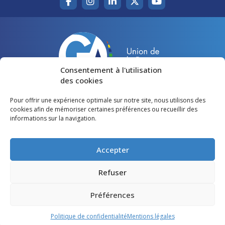
Consentement à l'utilisation
des cookies
Pour offrir une expérience optimale sur notre site, nous utilisons des
Accueil
Agir pour la Gironde
cookies afin de mémoriser certaines préférences ou recueillir des
informations sur la navigation.
Votre canton
Qui sommes-nous ?
Lire et voir
Restons en contact
Accepter
Préférences des cookies
Refuser
Politique de confidentialité
Préférences
Mentions légales
Politique de confidentialité
Mentions légales
©
Gironde Avenir
- Tous droits réservés