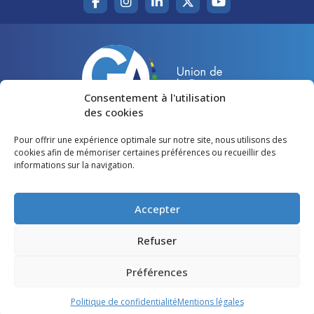
Consentement à l'utilisation
des cookies
Pour offrir une expérience optimale sur notre site, nous utilisons des
Accueil
Agir pour la Gironde
cookies afin de mémoriser certaines préférences ou recueillir des
informations sur la navigation.
Votre canton
Qui sommes-nous ?
Lire et voir
Restons en contact
Accepter
Préférences des cookies
Refuser
Politique de confidentialité
Préférences
Mentions légales
Politique de confidentialité
Mentions légales
©
Gironde Avenir
- Tous droits réservés