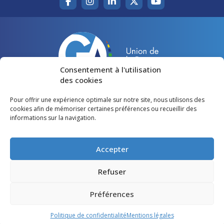
Consentement à l'utilisation
des cookies
Pour offrir une expérience optimale sur notre site, nous utilisons des
Accueil
Agir pour la Gironde
cookies afin de mémoriser certaines préférences ou recueillir des
informations sur la navigation.
Votre canton
Qui sommes-nous ?
Lire et voir
Restons en contact
Accepter
Préférences des cookies
Refuser
Politique de confidentialité
Préférences
Mentions légales
Politique de confidentialité
Mentions légales
©
Gironde Avenir
- Tous droits réservés