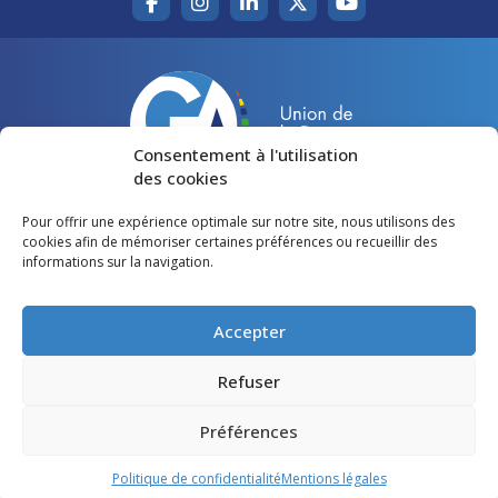
Consentement à l'utilisation
des cookies
Pour offrir une expérience optimale sur notre site, nous utilisons des
Accueil
Agir pour la Gironde
cookies afin de mémoriser certaines préférences ou recueillir des
informations sur la navigation.
Votre canton
Qui sommes-nous ?
Lire et voir
Restons en contact
Accepter
Préférences des cookies
Refuser
Politique de confidentialité
Préférences
Mentions légales
Politique de confidentialité
Mentions légales
©
Gironde Avenir
- Tous droits réservés