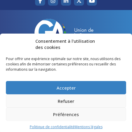
Consentement à l'utilisation
des cookies
Pour offrir une expérience optimale sur notre site, nous utilisons des
Accueil
Agir pour la Gironde
cookies afin de mémoriser certaines préférences ou recueillir des
informations sur la navigation.
Votre canton
Qui sommes-nous ?
Lire et voir
Restons en contact
Accepter
Préférences des cookies
Refuser
Politique de confidentialité
Préférences
Mentions légales
Politique de confidentialité
Mentions légales
©
Gironde Avenir
- Tous droits réservés