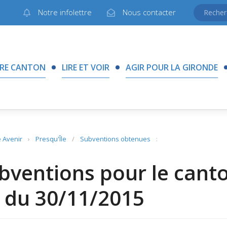
Notre infolettre
Nous contacter
RE CANTON
LIRE ET VOIR
AGIR POUR LA GIRONDE
 Avenir
›
Presqu'Île
/
Subventions obtenues
:
bventions pour le canton
 du 30/11/2015