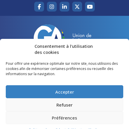
Consentement à l'utilisation
des cookies
Pour offrir une expérience optimale sur notre site, nous utilisons des
Accueil
Agir pour la Gironde
cookies afin de mémoriser certaines préférences ou recueillir des
informations sur la navigation.
Votre canton
Qui sommes-nous ?
Lire et voir
Restons en contact
Accepter
Préférences des cookies
Refuser
Politique de confidentialité
Préférences
Mentions légales