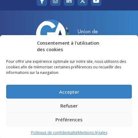
Consentement à l'utilisation
des cookies
Pour offrir une expérience optimale sur notre site, nous utilisons des
Accueil
Agir pour la Gironde
cookies afin de mémoriser certaines préférences ou recueillir des
informations sur la navigation.
Votre canton
Qui sommes-nous ?
Lire et voir
Restons en contact
Accepter
Préférences des cookies
Refuser
Politique de confidentialité
Préférences
Mentions légales
Politique de confidentialité
Mentions légales
©
Gironde Avenir
- Tous droits réservés