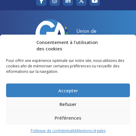
Consentement à l'utilisation
des cookies
Pour offrir une expérience optimale sur notre site, nous utilisons des
Accueil
Agir pour la Gironde
cookies afin de mémoriser certaines préférences ou recueillir des
informations sur la navigation.
Votre canton
Qui sommes-nous ?
Lire et voir
Restons en contact
Accepter
Préférences des cookies
Refuser
Politique de confidentialité
Préférences
Mentions légales
Politique de confidentialité
Mentions légales
©
Gironde Avenir
- Tous droits réservés