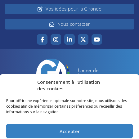
Vos idées pour la Gironde
Nous contacter
Consentement à l'utilisation
des cookies
Pour offrir une expérience optimale sur notre site, nous utilisons des
Accueil
Agir pour la Gironde
cookies afin de mémoriser certaines préférences ou recueillir des
informations sur la navigation.
Votre canton
Qui sommes-nous ?
Lire et voir
Restons en contact
Accepter