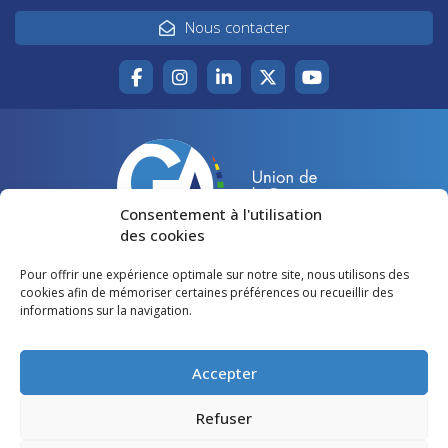
Nous contacter
Consentement à l'utilisation
des cookies
Pour offrir une expérience optimale sur notre site, nous utilisons des
Accueil
Agir pour la Gironde
cookies afin de mémoriser certaines préférences ou recueillir des
informations sur la navigation.
Votre canton
Qui sommes-nous ?
Lire et voir
Restons en contact
Accepter
Préférences des cookies
Refuser
Politique de confidentialité