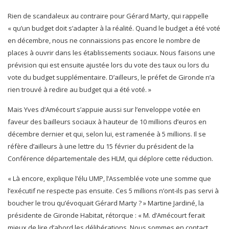
Rien de scandaleux au contraire pour Gérard Marty, qui rappelle
« qu’un budget doit s’adapter à la réalité. Quand le budget a été voté
en décembre, nous ne connaissions pas encore le nombre de
places à ouvrir dans les établissements sociaux. Nous faisons une
prévision qui est ensuite ajustée lors du vote des taux ou lors du
vote du budget supplémentaire. D’ailleurs, le préfet de Gironde n’a
rien trouvé à redire au budget qui a été voté. »
Mais Yves d’Amécourt s’appuie aussi sur l’enveloppe votée en
faveur des bailleurs sociaux à hauteur de 10 millions d’euros en
décembre dernier et qui, selon lui, est ramenée à 5 millions. Il se
réfère d’ailleurs à une lettre du 15 février du président de la
Conférence départementale des HLM, qui déplore cette réduction.
« Là encore, explique l’élu UMP, l’Assemblée vote une somme que
l’exécutif ne respecte pas ensuite. Ces 5 millions n’ont-ils pas servi à
boucher le trou qu’évoquait Gérard Marty ? » Martine Jardiné, la
présidente de Gironde Habitat, rétorque : « M. d’Amécourt ferait
mieux de lire d’abord les délibérations. Nous sommes en contact