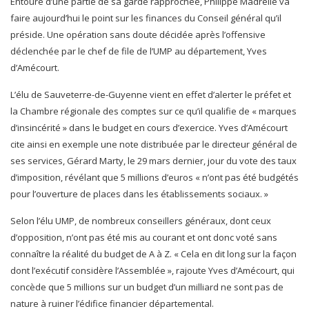
Entouré d’une partie de sa garde rapprochée, Philippe Madrelle va
faire aujourd’hui le point sur les finances du Conseil général qu’il
préside. Une opération sans doute décidée après l’offensive
déclenchée par le chef de file de l’UMP au département, Yves
d’Amécourt.
L’élu de Sauveterre-de-Guyenne vient en effet d’alerter le préfet et
la Chambre régionale des comptes sur ce qu’il qualifie de « marques
d’insincérité » dans le budget en cours d’exercice. Yves d’Amécourt
cite ainsi en exemple une note distribuée par le directeur général de
ses services, Gérard Marty, le 29 mars dernier, jour du vote des taux
d’imposition, révélant que 5 millions d’euros « n’ont pas été budgétés
pour l’ouverture de places dans les établissements sociaux. »
Selon l’élu UMP, de nombreux conseillers généraux, dont ceux
d’opposition, n’ont pas été mis au courant et ont donc voté sans
connaître la réalité du budget de A à Z. « Cela en dit long sur la façon
dont l’exécutif considère l’Assemblée », rajoute Yves d’Amécourt, qui
concède que 5 millions sur un budget d’un milliard ne sont pas de
nature à ruiner l’édifice financier départemental.