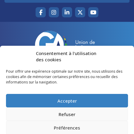
Consentement à l'utilisation
des cookies
Pour offrir une expérience optimale sur notre site, nous utilisons des
Accueil
Agir pour la Gironde
cookies afin de mémoriser certaines préférences ou recueillir des
informations sur la navigation.
Votre canton
Qui sommes-nous ?
Lire et voir
Restons en contact
Accepter
Préférences des cookies
Refuser
Politique de confidentialité
Préférences
Mentions légales