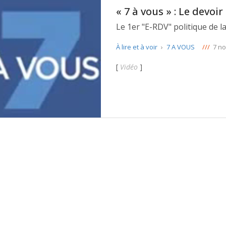
« 7 à vous » : Le devoi
Le 1er "E-RDV" politique de l
À lire et à voir
›
7 A VOUS
///
7 n
[
Vidéo
]