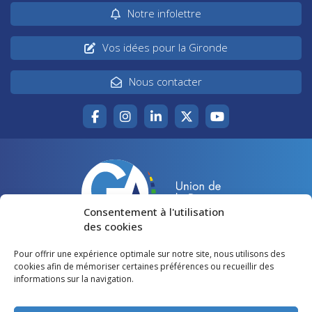
Notre infolettre
Vos idées pour la Gironde
Nous contacter
Consentement à l'utilisation
des cookies
Pour offrir une expérience optimale sur notre site, nous utilisons des
Accueil
Agir pour la Gironde
cookies afin de mémoriser certaines préférences ou recueillir des
informations sur la navigation.
Votre canton
Qui sommes-nous ?
Lire et voir
Restons en contact