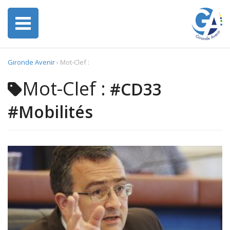
Gironde Avenir
›
Mot-Clef :
Mot-Clef :
#CD33
#Mobilités