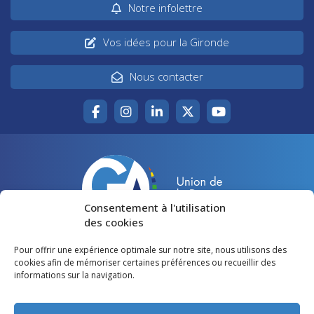
Notre infolettre
Vos idées pour la Gironde
Nous contacter
Consentement à l'utilisation
des cookies
Pour offrir une expérience optimale sur notre site, nous utilisons des
Accueil
Agir pour la Gironde
cookies afin de mémoriser certaines préférences ou recueillir des
informations sur la navigation.
Votre canton
Qui sommes-nous ?
Lire et voir
Restons en contact