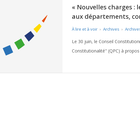
« Nouvelles charges : 
aux départements, com
discernement … »
À lire et à voir
›
Archives
›
Archive
Le 30 juin, le Conseil Constitutio
Constitutionalité" (QPC) à propos
charges" confiées aux département
[ … ]