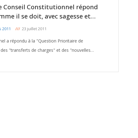
le Conseil Constitutionnel répond
me il se doit, avec sagesse et
s 2011
///
23 juillet 2011
nnel a répondu à la "Question Prioritaire de
 des "transferts de charges" et des "nouvelles
s par les gouvernements Jospin, Raffarin, Villepin et