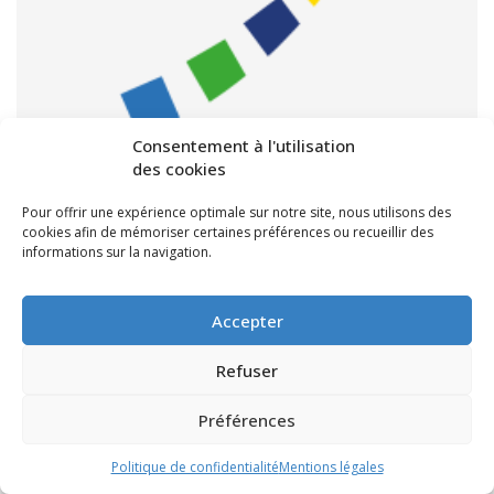
Consentement à l'utilisation
des cookies
Tribune du Magazine Gironde de Mars-
Avril-Mai 2010
Pour offrir une expérience optimale sur notre site, nous utilisons des
cookies afin de mémoriser certaines préférences ou recueillir des
informations sur la navigation.
///
1 mars 2010
Accepter
Refuser
Votre canton
Préférences
L'actualité de votre canton :
Politique de confidentialité
Mentions légales