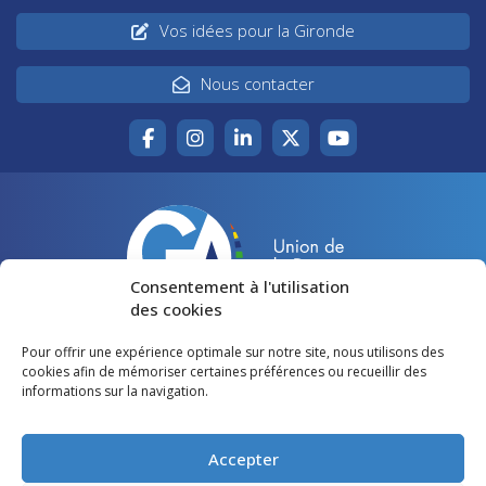
Vos idées pour la Gironde
Nous contacter
Consentement à l'utilisation
des cookies
Pour offrir une expérience optimale sur notre site, nous utilisons des
Accueil
Agir pour la Gironde
cookies afin de mémoriser certaines préférences ou recueillir des
informations sur la navigation.
Votre canton
Qui sommes-nous ?
Lire et voir
Restons en contact
Accepter