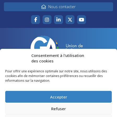
Nous contacter
Consentement à l'utilisation
des cookies
Pour offrir une expérience optimale sur notre site, nous utilisons des
Accueil
Agir pour la Gironde
cookies afin de mémoriser certaines préférences ou recueillir des
informations sur la navigation.
Votre canton
Qui sommes-nous ?
Lire et voir
Restons en contact
Accepter
Préférences des cookies
Refuser
Politique de confidentialité