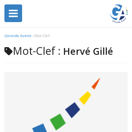
Gironde Avenir
›
Mot-Clef :
Mot-Clef :
Hervé Gillé