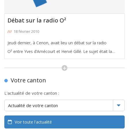
Débat sur la radio O²
///
18 février 2010
Jeudi dernier, à Cenon, avait lieu un débat sur la radio
O² entre Yves d’Amécourt et Hervé Gillé. Le sujet était la
réforme des collectivités territoriales. http://g-
informatique33.fr/o2replay/audio/jeudi/jeudi_19h-20h.mp3
Découvrir
[ … ]
Votre canton
L'actualité de votre canton :
Voir toute l'actualité