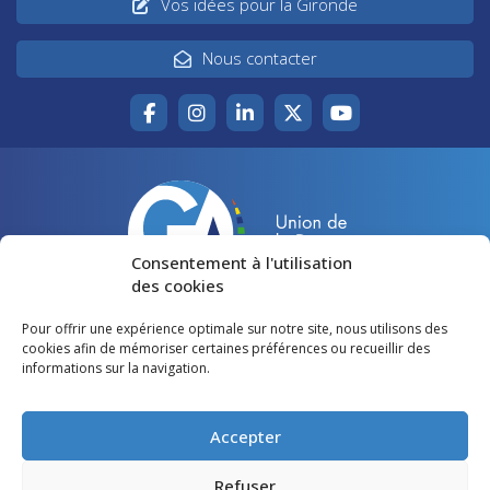
Vos idées pour la Gironde
Nous contacter
Consentement à l'utilisation
des cookies
Pour offrir une expérience optimale sur notre site, nous utilisons des
Accueil
Agir pour la Gironde
cookies afin de mémoriser certaines préférences ou recueillir des
informations sur la navigation.
Votre canton
Qui sommes-nous ?
Lire et voir
Restons en contact
Accepter
Préférences des cookies
Refuser