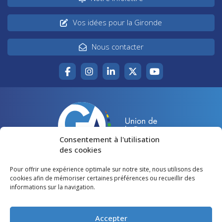
Vos idées pour la Gironde
Nous contacter
Consentement à l'utilisation
des cookies
Pour offrir une expérience optimale sur notre site, nous utilisons des
Accueil
Agir pour la Gironde
cookies afin de mémoriser certaines préférences ou recueillir des
informations sur la navigation.
Votre canton
Qui sommes-nous ?
Lire et voir
Restons en contact
Accepter