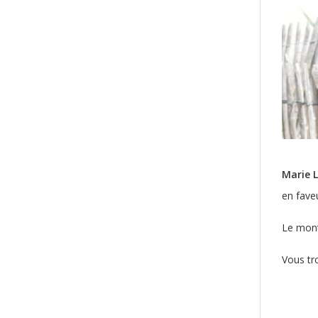
Marie 
en fave
Le mont
Vous tro