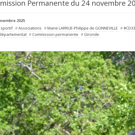
mission Permanente du 24 novembre 2
ovembre 2025
 sportif
#
Associations
#
Marie LARRUE-Philippe de GONNEVILLE
#
#CD33
 départemental
#
Commission permanente
#
Gironde