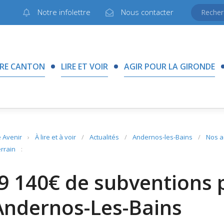
Notre infolettre
Nous contacter
RE CANTON
LIRE ET VOIR
AGIR POUR LA GIRONDE
 Avenir
›
À lire et à voir
/
Actualités
/
Andernos-les-Bains
/
Nos a
errain
:
9 140€ de subventions 
Andernos-Les-Bains