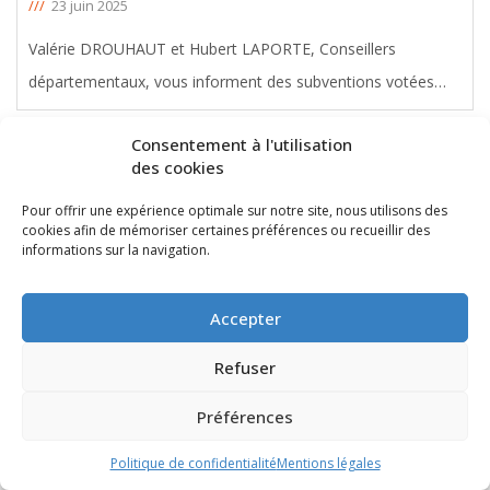
///
23 juin 2025
Valérie DROUHAUT et Hubert LAPORTE, Conseillers
départementaux, vous informent des subventions votées
avec leur soutien en faveur du canton de la Presqu’île, lors de
Consentement à l'utilisation
la Commission Permanente du 23 Juin 2025. Le montant
des cookies
total de ces aides
[ … ]
Pour offrir une expérience optimale sur notre site, nous utilisons des
cookies afin de mémoriser certaines préférences ou recueillir des
informations sur la navigation.
Accepter
Refuser
Préférences
454 055€ de subventions en faveur du
canton Bordeaux II
Politique de confidentialité
Mentions légales
Commission Permanente du 23 juin 2025