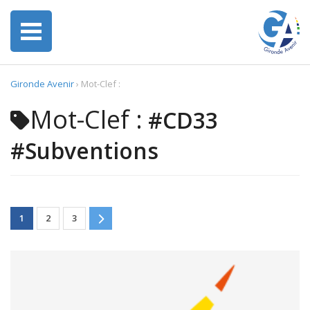
Gironde Avenir
›
Mot-Clef :
Mot-Clef :
#CD33
#Subventions
1
2
3