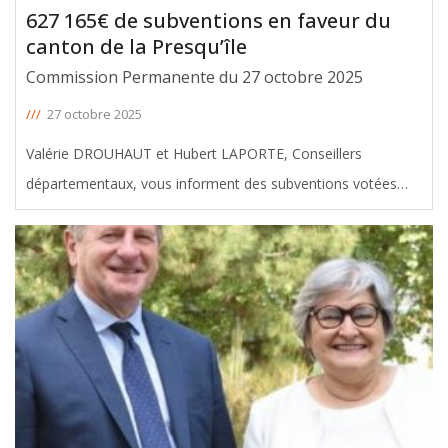
627 165€ de subventions en faveur du
canton de la Presqu’île
Commission Permanente du 27 octobre 2025
///
27 octobre 2025
Valérie DROUHAUT et Hubert LAPORTE, Conseillers
départementaux, vous informent des subventions votées
avec leur soutien en faveur du canton de la Presqu’île, lors de
la Commission Permanente du 27 Octobre 2025. Le montant
total de ces aides
[ … ]