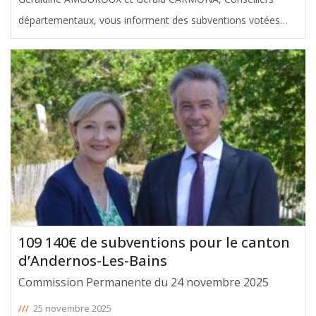
départementaux, vous informent des subventions votées
avec leur soutien en faveur du canton Bordeaux III, lors de la
Commission permanente du 24 novembre 2025. Le montant
total de ces aides
[ … ]
109 140€ de subventions pour le canton
d’Andernos-Les-Bains
Commission Permanente du 24 novembre 2025
///
25 novembre 2025