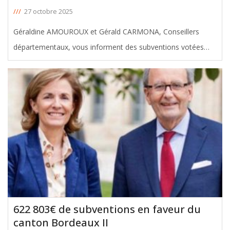
///
27 octobre 2025
Géraldine AMOUROUX et Gérald CARMONA, Conseillers
départementaux, vous informent des subventions votées
avec leur soutien en faveur du canton Bordeaux III, lors de la
Commission permanente du 27 Octobre 2025. Le montant
total de ces aides
[ … ]
622 803€ de subventions en faveur du
canton Bordeaux II