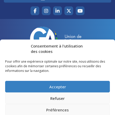
Consentement à l'utilisation
des cookies
Pour offrir une expérience optimale sur notre site, nous utilisons des
Accueil
Agir pour la Gironde
cookies afin de mémoriser certaines préférences ou recueillir des
informations sur la navigation.
Votre canton
Qui sommes-nous ?
Lire et voir
Restons en contact
Accepter
Préférences des cookies
Refuser
Politique de confidentialité
Préférences
Mentions légales