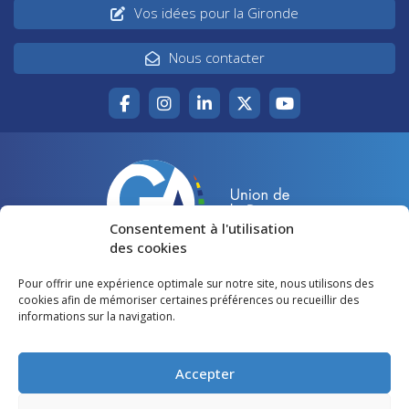
Vos idées pour la Gironde
Nous contacter
Consentement à l'utilisation
des cookies
Pour offrir une expérience optimale sur notre site, nous utilisons des
Accueil
Agir pour la Gironde
cookies afin de mémoriser certaines préférences ou recueillir des
informations sur la navigation.
Votre canton
Qui sommes-nous ?
Lire et voir
Restons en contact
Accepter
Préférences des cookies