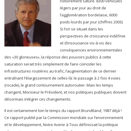
notoirement saturé. 8300 véhicules
légers par jour au droit de
l’agglomération bordelaise, 6000
poids lourds par jour (chiffres 2003).
Si l’on se situait dans les
perspectives de croissance indéfinie
et d’insouciance vis-à-vis des
conséquences environnementales
des «30 glorieuses», la réponse des pouvoirs publics à cette
saturation serait très simplement de faire coïncider les
infrastructures routières au trafic, l’augmentation de ce dernier
entraînant l’élargissement de celles-là: le passage à 2 fois 4 voies
(rocade), le grand contournement autoroutier. Mais les temps
changent, Monsieur le Président, et nos politiques publiques doivent
désormais intégrer ces changements.
Il est certainement loin le temps du rapport Brundtland, 1987 déjà !
Ce rapport publié par la Commission mondiale sur l’environnement
et le développement, Notre Avenir à Tous définissait la politique