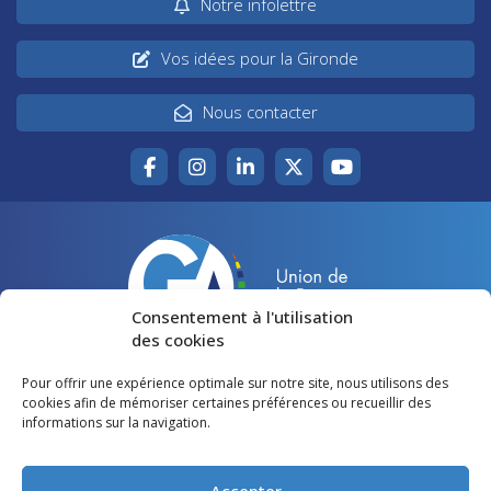
Notre infolettre
Vos idées pour la Gironde
Nous contacter
Consentement à l'utilisation
des cookies
Pour offrir une expérience optimale sur notre site, nous utilisons des
Accueil
Agir pour la Gironde
cookies afin de mémoriser certaines préférences ou recueillir des
informations sur la navigation.
Votre canton
Qui sommes-nous ?
Lire et voir
Restons en contact
Accepter