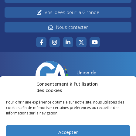
Vos idées pour la Gironde
Nous contacter
Consentement à l'utilisation
des cookies
Pour offrir une expérience optimale sur notre site, nous utilisons des
Accueil
Agir pour la Gironde
cookies afin de mémoriser certaines préférences ou recueillir des
informations sur la navigation.
Votre canton
Qui sommes-nous ?
Lire et voir
Restons en contact
Accepter