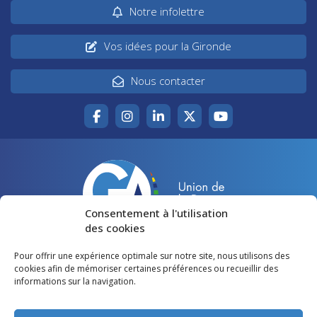
Notre infolettre
Vos idées pour la Gironde
Nous contacter
Consentement à l'utilisation
des cookies
Pour offrir une expérience optimale sur notre site, nous utilisons des
Accueil
Agir pour la Gironde
cookies afin de mémoriser certaines préférences ou recueillir des
informations sur la navigation.
Votre canton
Qui sommes-nous ?
Lire et voir
Restons en contact