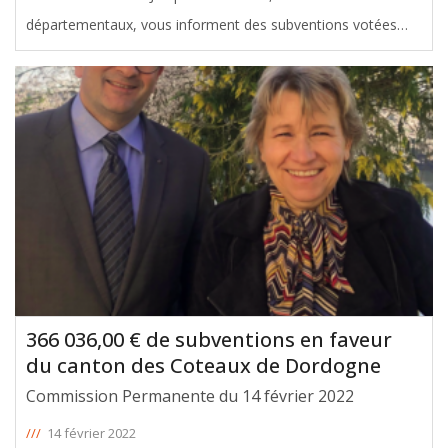
départementaux, vous informent des subventions votées
avec leur soutien en faveur du canton des Coteaux de
Dordogne, lors de la Commission Permanente du 28 mars
2022. Le montant total de ces
[ … ]
366 036,00 € de subventions en faveur
du canton des Coteaux de Dordogne
Commission Permanente du 14 février 2022
///
14 février 2022