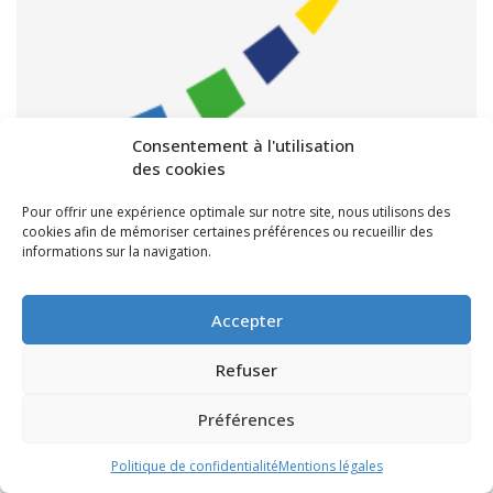
Consentement à l'utilisation
des cookies
Subventions pour le canton de Pujols –
Pour offrir une expérience optimale sur notre site, nous utilisons des
cookies afin de mémoriser certaines préférences ou recueillir des
CP du 11/07/2014
informations sur la navigation.
///
11 juillet 2014
Accepter
Vous trouverez, ci-après, le tableau des subventions votées
lors de la Commission Permanente du 11/07/2014, avec le
Refuser
soutien de Liliane Poivert, Conseillère Générale de Pujols.
Préférences
Télécharger le tableau
Politique de confidentialité
Mentions légales