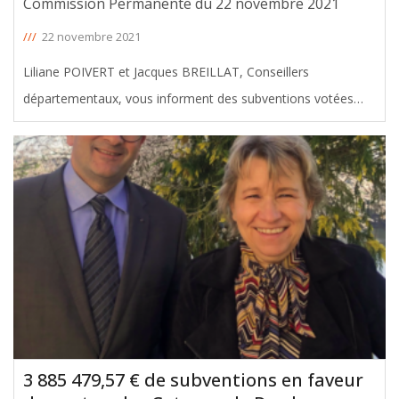
Commission Permanente du 22 novembre 2021
///
22 novembre 2021
Liliane POIVERT et Jacques BREILLAT, Conseillers
départementaux, vous informent des subventions votées
avec leur soutien en faveur du canton des Coteaux de
Dordogne, lors de la Commission permanente du 22
novembre 2021. Le montant total de
[ … ]
3 885 479,57 € de subventions en faveur