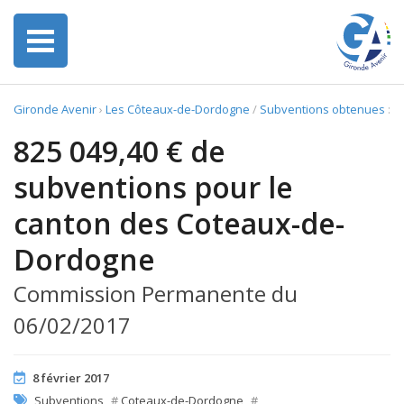
Gironde Avenir
›
Les Côteaux-de-Dordogne
/
Subventions obtenues
:
825 049,40 € de
subventions pour le
canton des Coteaux-de-
Dordogne
Commission Permanente du
06/02/2017
8 février 2017
Subventions
#
Coteaux-de-Dordogne
#