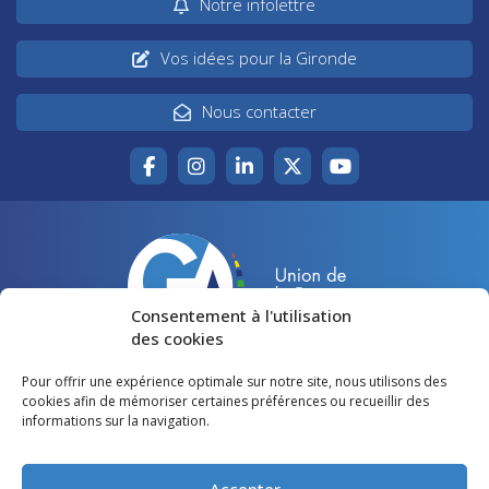
Notre infolettre
Vos idées pour la Gironde
Nous contacter
Consentement à l'utilisation
des cookies
Pour offrir une expérience optimale sur notre site, nous utilisons des
Accueil
Agir pour la Gironde
cookies afin de mémoriser certaines préférences ou recueillir des
informations sur la navigation.
Votre canton
Qui sommes-nous ?
Lire et voir
Restons en contact
Accepter