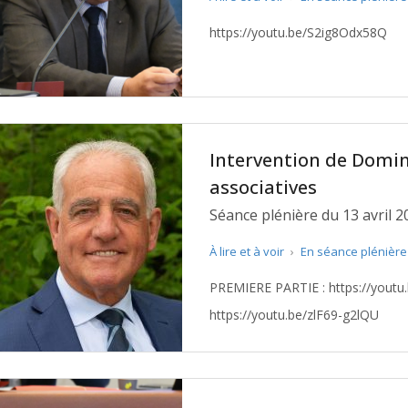
https://youtu.be/S2ig8Odx58Q
Intervention de Domin
associatives
Séance plénière du 13 avril 2
À lire et à voir
›
En séance plénièr
PREMIERE PARTIE : https://youtu.be/nlvYG22SHAA DEUXIEME PARTIE :
https://youtu.be/zlF69-g2lQU