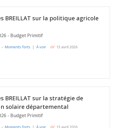
s BREILLAT sur la politique agricole
026 - Budget Primitif
e
›
Moments forts
|
À voir
///
13 avril 2026
s BREILLAT sur la stratégie de
n solaire départemental
026 - Budget Primitif
e
›
Moments forts
|
À voir
///
13 avril 2026