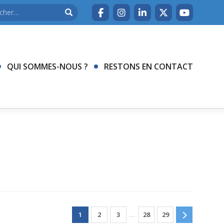
QUI SOMMES-NOUS ?
RESTONS EN CONTACT
1
2
3
…
28
29