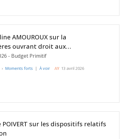
ldine AMOUROUX sur la
ères ouvrant droit aux
ales des Services Autonomie à
026 - Budget Primitif
e
›
Moments forts
|
À voir
///
13 avril 2026
 POIVERT sur les dispositifs relatifs
ion