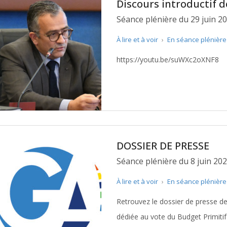
Discours introductif 
Séance plénière du 29 juin 20
À lire et à voir
›
En séance plénièr
https://youtu.be/suWXc2oXNF8
DOSSIER DE PRESSE
Séance plénière du 8 juin 20
À lire et à voir
›
En séance plénièr
Retrouvez le dossier de presse de
dédiée au vote du Budget Primitif