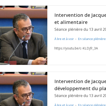
Intervention de Jacque
et alimentaire
Séance plénière du 13 avril 2
À lire et à voir
›
En séance plénièr
https://youtu.be/c-KLDjfr_3A
Intervention de Jacque
développement du pla
Séance plénière du 13 avril 2
À lire et à voir
›
En séance plénièr