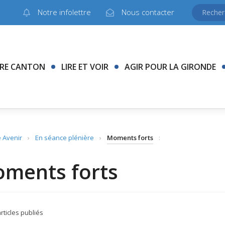
Notre infolettre
Nous contacter
RE CANTON
LIRE ET VOIR
AGIR POUR LA GIRONDE
 Avenir
›
En séance plénière
›
Moments forts
:
ments forts
rticles publiés