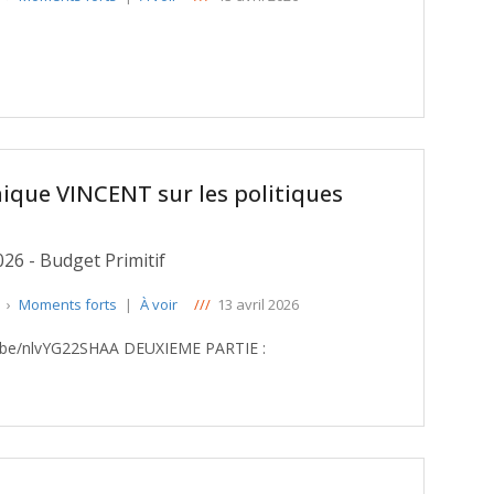
ique VINCENT sur les politiques
026 - Budget Primitif
e
›
Moments forts
|
À voir
///
13 avril 2026