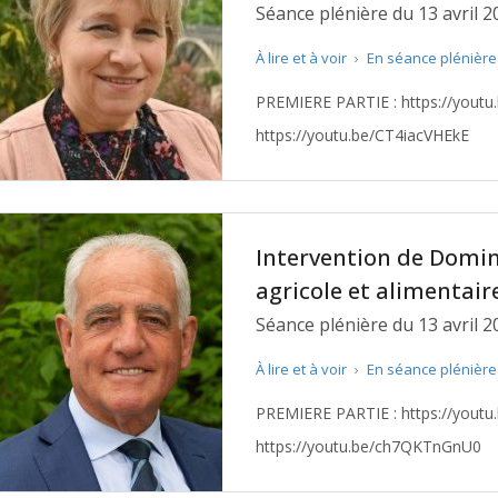
Séance plénière du 13 avril 2
À lire et à voir
›
En séance plénièr
PREMIERE PARTIE : https://youtu.be/98qWMT2FUPc DEUXIEME PARTIE :
https://youtu.be/CT4iacVHEkE
Intervention de Domin
agricole et alimentair
Séance plénière du 13 avril 2
À lire et à voir
›
En séance plénièr
PREMIERE PARTIE : https://youtu.be/H12HueAp_YA DEUXIEME PARTIE :
https://youtu.be/ch7QKTnGnU0