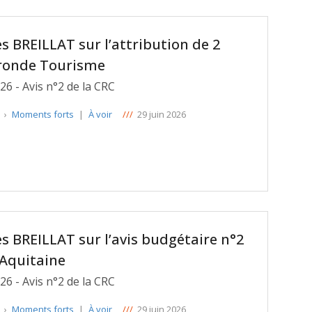
s BREILLAT sur l’attribution de 2
ironde Tourisme
26 - Avis n°2 de la CRC
e
›
Moments forts
|
À voir
///
29 juin 2026
s BREILLAT sur l’avis budgétaire n°2
-Aquitaine
26 - Avis n°2 de la CRC
e
›
Moments forts
|
À voir
///
29 juin 2026