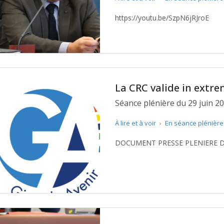
https://youtu.be/SzpN6jRJroE
La CRC valide in extre
Séance plénière du 29 juin 
À lire et à voir
›
En séance plénièr
DOCUMENT PRESSE PLENIERE DU