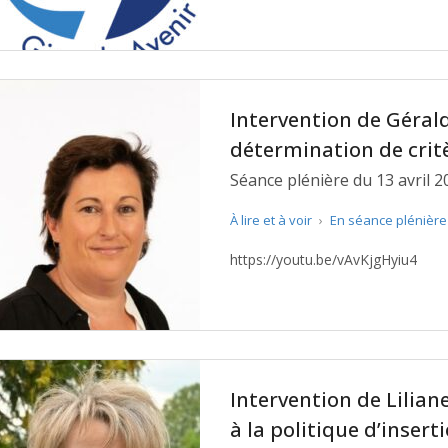
Intervention de Géra
détermination de crit
revalorisations salari
Séance plénière du 13 avril 2
Domicile
À lire et à voir
›
En séance plénièr
https://youtu.be/vAvKjgHyiu4
Intervention de Liliane
à la politique d’insert