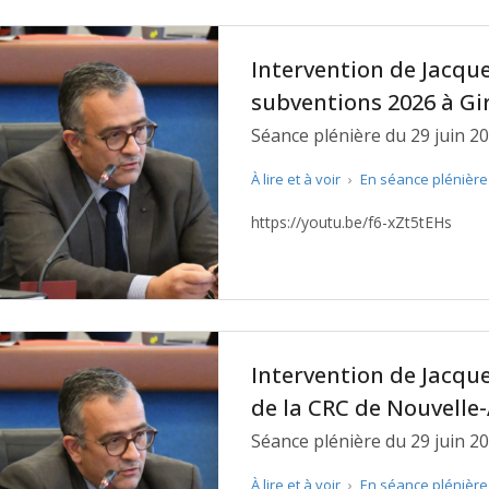
Intervention de Jacque
subventions 2026 à G
Séance plénière du 29 juin 20
À lire et à voir
›
En séance plénièr
https://youtu.be/f6-xZt5tEHs
Intervention de Jacque
de la CRC de Nouvelle
Séance plénière du 29 juin 20
À lire et à voir
›
En séance plénièr