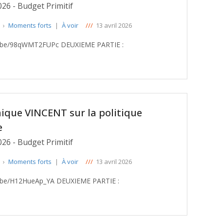
026 - Budget Primitif
e
›
Moments forts
|
À voir
///
13 avril 2026
ique VINCENT sur la politique
e
026 - Budget Primitif
e
›
Moments forts
|
À voir
///
13 avril 2026