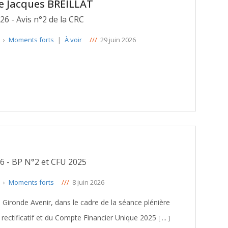
de Jacques BREILLAT
26 - Avis n°2 de la CRC
e
›
Moments forts
|
À voir
///
29 juin 2026
26 - BP N°2 et CFU 2025
e
›
Moments forts
///
8 juin 2026
 Gironde Avenir, dans le cadre de la séance plénière
 rectificatif et du Compte Financier Unique 2025
[ … ]