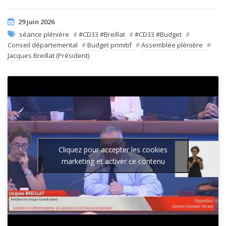
29 juin 2026
séance plénière
#
#CD33 #Breillat
#
#CD33 #Budget
#
Conseil départemental
#
Budget primitif
#
Assemblée plénière
#
Jacques Breillat (Président)
Cliquez pour accepter les cookies
marketing et activer ce contenu