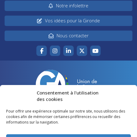
Notre infolettre
Vos idées pour la Gironde
Nous contacter
Consentement à l'utilisation
des cookies
Pour offrir une expérience optimale sur notre site, nous utilisons des
Accueil
Agir pour la Gironde
cookies afin de mémoriser certaines préférences ou recueillir des
informations sur la navigation.
Votre canton
Qui sommes-nous ?
Lire et voir
Restons en contact