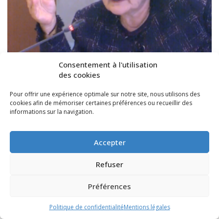
Consentement à l'utilisation
des cookies
Intervention de May ANTOUN sur le
Pour offrir une expérience optimale sur notre site, nous utilisons des
cookies afin de mémoriser certaines préférences ou recueillir des
budget primitif 2025 en faveur des aînés
informations sur la navigation.
et du lien intergénérationnel
Séance plénière du 31 mars 2025
Accepter
///
4 avril 2025
Refuser
https://youtu.be/UPAuDvW2d_Y
Préférences
Politique de confidentialité
Mentions légales