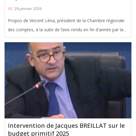
///
29 janvier 2026
Propos de Vincent Léna, président de la Chambre régionale
des comptes, à la suite de l’avis rendu en fin d'année par la
Chambre régionale des comptes (CRC) sur le déficit du
Département […] : « Reste à savoir si la réaction du CD33
n’est pas
[ … ]
Intervention de Jacques BREILLAT sur le
budget primitif 2025