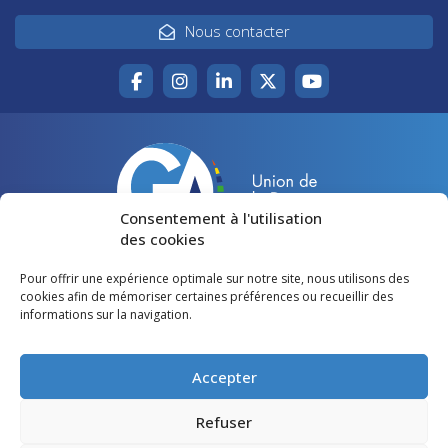
Nous contacter
Consentement à l'utilisation
des cookies
Pour offrir une expérience optimale sur notre site, nous utilisons des
Accueil
Agir pour la Gironde
cookies afin de mémoriser certaines préférences ou recueillir des
informations sur la navigation.
Votre canton
Qui sommes-nous ?
Lire et voir
Restons en contact
Accepter
Préférences des cookies
Refuser
Politique de confidentialité