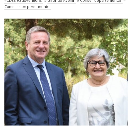
#CD33 #Subventions
#
Gironde Avenir
#
Conseil départemental
#
Commission permanente