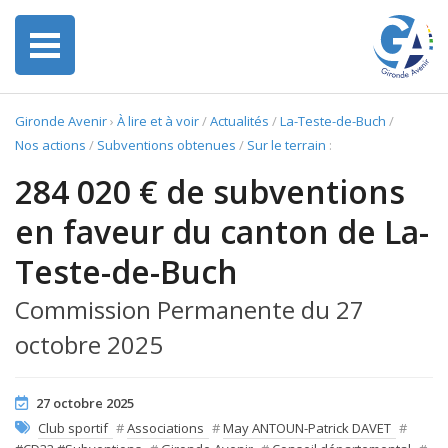
Gironde Avenir
›
À lire et à voir
/
Actualités
/
La-Teste-de-Buch
/
Nos actions
/
Subventions obtenues
/
Sur le terrain
:
284 020 € de subventions
en faveur du canton de La-
Teste-de-Buch
Commission Permanente du 27
octobre 2025
27 octobre 2025
Club sportif
#
Associations
#
May ANTOUN-Patrick DAVET
#