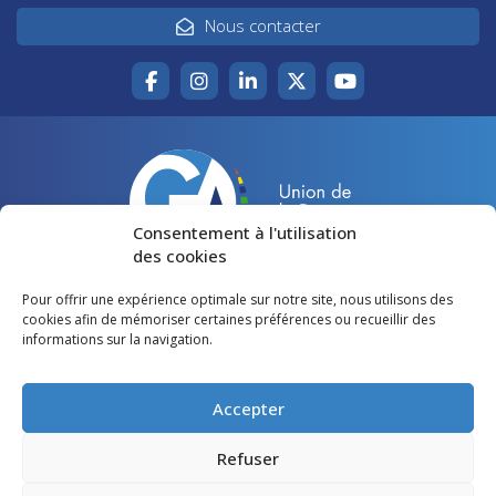
Nous contacter
Consentement à l'utilisation
des cookies
Pour offrir une expérience optimale sur notre site, nous utilisons des
Accueil
Agir pour la Gironde
cookies afin de mémoriser certaines préférences ou recueillir des
informations sur la navigation.
Votre canton
Qui sommes-nous ?
Lire et voir
Restons en contact
Accepter
Préférences des cookies
Refuser
Politique de confidentialité