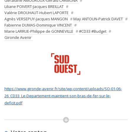
Geraldine AMOUROUX-Gérald CARMONA
#
Liliane POIVERT-Jacques BREILLAT
#
Valérie DROUHAUT-Hubert LAPORTE
#
Agnès VERSEPUY-Jacques MANGON
#
May ANTOUN-Patrick DAVET
#
Fabienne DUMAS-Dominique VINCENT
#
Marie LARRUE-Philippe de GONNEVILLE
#
#CD33 #Budget
#
Gironde Avenir
https://www.gironde-avenir.fr/site/wp-content/uploads/SO-01-06-
26_CD33_Le-Departement-maintient-son-bras-de-fer-sur-le-
deficit.pdf