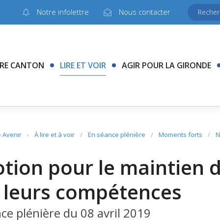
Notre infolettre
Nous contacter
RE CANTON
LIRE ET VOIR
AGIR POUR LA GIRONDE
 Avenir
›
À lire et à voir
/
En séance plénière
/
Moments forts
/
N
tion pour le maintien 
 leurs compétences
ce plénière du 08 avril 2019