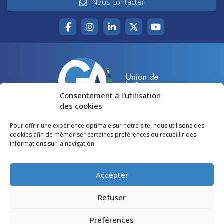
Nous contacter
Consentement à l'utilisation
des cookies
Pour offrir une expérience optimale sur notre site, nous utilisons des
Accueil
Agir pour la Gironde
cookies afin de mémoriser certaines préférences ou recueillir des
informations sur la navigation.
Votre canton
Qui sommes-nous ?
Lire et voir
Restons en contact
Accepter
Préférences des cookies
Refuser
Politique de confidentialité
Préférences
Mentions légales