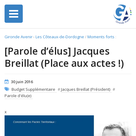
Gironde Avenir
›
Les Côteaux-de-Dordogne
/
Moments forts
:
[Parole d’élus] Jacques
Breillat (Place aux actes !)
30 juin 2016
Budget Supplémentaire
#
Jacques Breillat (Président)
#
Parole d'élu(e)
x