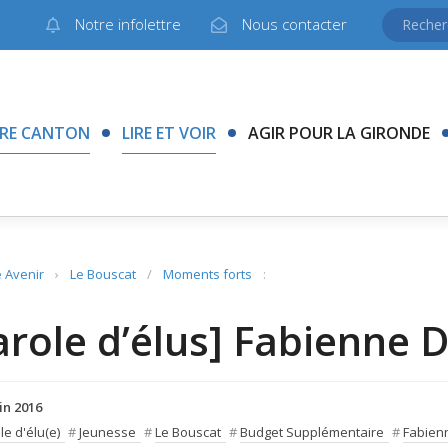
Notre infolettre
Nous contacter
RE CANTON
LIRE ET VOIR
AGIR POUR LA GIRONDE
 Avenir
›
Le Bouscat
/
Moments forts
:
arole d’élus] Fabienne 
in 2016
le d'élu(e)
#
Jeunesse
#
Le Bouscat
#
Budget Supplémentaire
#
Fabien