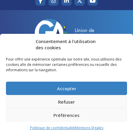
Consentement à l'utilisation
des cookies
Pour offrir une expérience optimale sur notre site, nous utilisons des
Accueil
Agir pour la Gironde
cookies afin de mémoriser certaines préférences ou recueillir des
informations sur la navigation.
Votre canton
Qui sommes-nous ?
Lire et voir
Restons en contact
Accepter
Préférences des cookies
Refuser
Politique de confidentialité
Préférences
Mentions légales
Politique de confidentialité
Mentions légales
©
Gironde Avenir
- Tous droits réservés