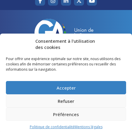
Consentement à l'utilisation
des cookies
Pour offrir une expérience optimale sur notre site, nous utilisons des
Accueil
Agir pour la Gironde
cookies afin de mémoriser certaines préférences ou recueillir des
informations sur la navigation.
Votre canton
Qui sommes-nous ?
Lire et voir
Restons en contact
Accepter
Préférences des cookies
Refuser
Politique de confidentialité
Préférences
Mentions légales
Politique de confidentialité
Mentions légales
©
Gironde Avenir
- Tous droits réservés