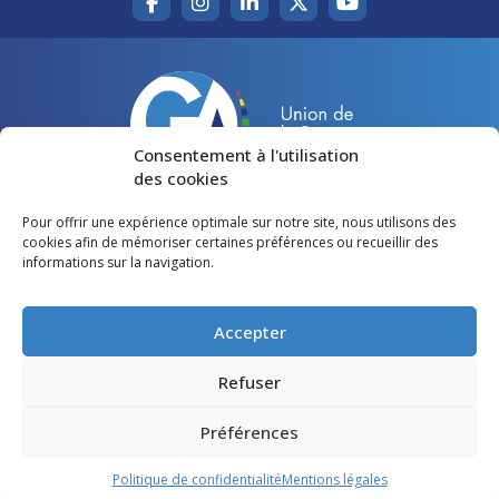
Consentement à l'utilisation
des cookies
Pour offrir une expérience optimale sur notre site, nous utilisons des
Accueil
Agir pour la Gironde
cookies afin de mémoriser certaines préférences ou recueillir des
informations sur la navigation.
Votre canton
Qui sommes-nous ?
Lire et voir
Restons en contact
Accepter
Préférences des cookies
Refuser
Politique de confidentialité
Préférences
Mentions légales
Politique de confidentialité
Mentions légales
©
Gironde Avenir
- Tous droits réservés