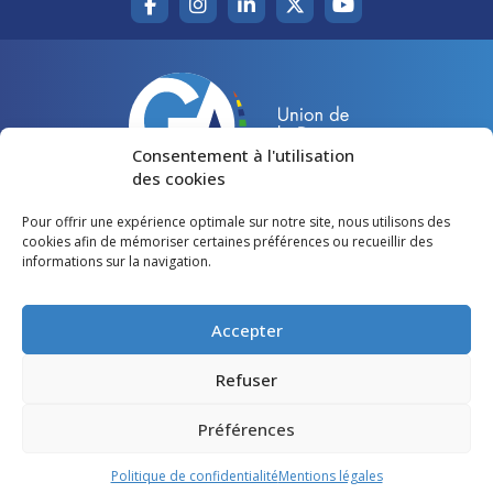
Consentement à l'utilisation
des cookies
Pour offrir une expérience optimale sur notre site, nous utilisons des
Accueil
Agir pour la Gironde
cookies afin de mémoriser certaines préférences ou recueillir des
informations sur la navigation.
Votre canton
Qui sommes-nous ?
Lire et voir
Restons en contact
Accepter
Préférences des cookies
Refuser
Politique de confidentialité
Préférences
Mentions légales
Politique de confidentialité
Mentions légales
©
Gironde Avenir
- Tous droits réservés