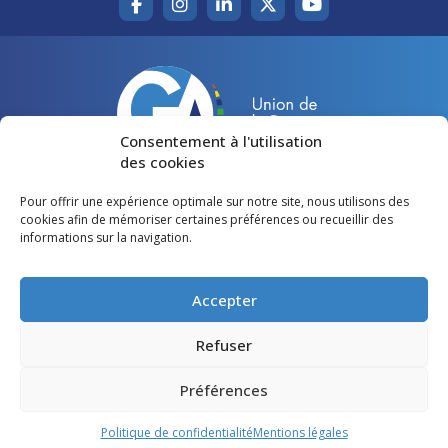
Consentement à l'utilisation
des cookies
Pour offrir une expérience optimale sur notre site, nous utilisons des
Accueil
Agir pour la Gironde
cookies afin de mémoriser certaines préférences ou recueillir des
informations sur la navigation.
Votre canton
Qui sommes-nous ?
Lire et voir
Restons en contact
Accepter
Préférences des cookies
Refuser
Politique de confidentialité
Préférences
Mentions légales
Politique de confidentialité
Mentions légales
©
Gironde Avenir
- Tous droits réservés