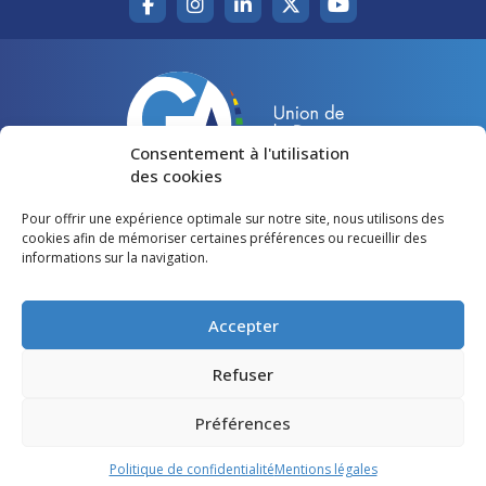
Consentement à l'utilisation
des cookies
Pour offrir une expérience optimale sur notre site, nous utilisons des
Accueil
Agir pour la Gironde
cookies afin de mémoriser certaines préférences ou recueillir des
informations sur la navigation.
Votre canton
Qui sommes-nous ?
Lire et voir
Restons en contact
Accepter
Préférences des cookies
Refuser
Politique de confidentialité
Préférences
Mentions légales
Politique de confidentialité
Mentions légales
©
Gironde Avenir
- Tous droits réservés