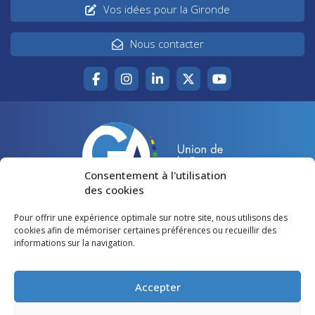
Vos idées pour la Gironde
Nous contacter
Consentement à l'utilisation
des cookies
Pour offrir une expérience optimale sur notre site, nous utilisons des
Accueil
Agir pour la Gironde
cookies afin de mémoriser certaines préférences ou recueillir des
informations sur la navigation.
Votre canton
Qui sommes-nous ?
Lire et voir
Restons en contact
Accepter
Préférences des cookies