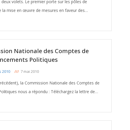
eux volets. Le premier porte sur les pôles de
e la mise en œuvre de mesures en faveur des
 part d’apporter un soutien à des projets d’excellence,
[ … ]
sion Nationale des Comptes de
ncements Politiques
s 2010
///
7 mai 2010
le précédent), la Commission Nationale des Comptes de
 a répondu : Téléchargez la lettre de