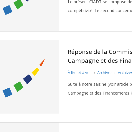
Le présent CIADT se compose de d
compétitivité. Le second concern
territoires ruraux. Il s’agit d’une
Réponse de la Commis
Campagne et des Fina
À lire et à voir
›
Archives
›
Archive
Suite à notre saisine (voir artic
Campagne et des Financements Politiques nous
réponse