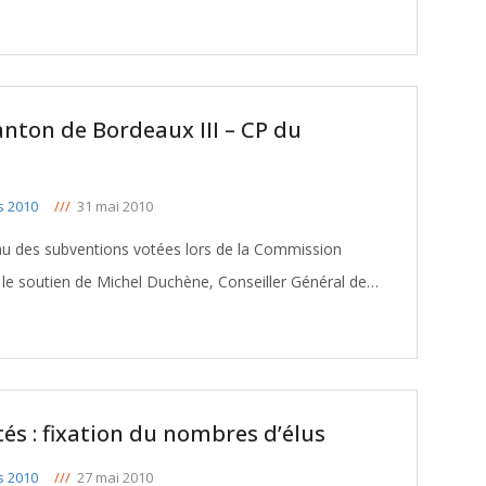
anton de Bordeaux III – CP du
s 2010
///
31 mai 2010
eau des subventions votées lors de la Commission
e soutien de Michel Duchène, Conseiller Général de
eau
tés : fixation du nombres d’élus
s 2010
///
27 mai 2010