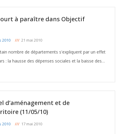
ourt à paraître dans Objectif
s 2010
///
21 mai 2010
certain nombre de départements s'expliquent par un effet
s : la hausse des dépenses sociales et la baisse des
tion ». Les dépenses sociales représentaient
[ … ]
iel d’aménagement et de
itoire (11/05/10)
s 2010
///
17 mai 2010