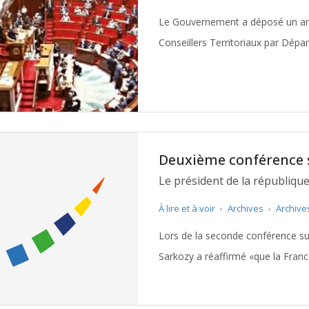
Le Gouvernement a déposé un ame
Conseillers Territoriaux par Dépa
Collectivités Territoriales. En Gi
Deuxième conférence su
Le président de la républiqu
pour l’attribution des dotatio
À lire et à voir
›
Archives
›
Archive
Lors de la seconde conférence sur l
Sarkozy a réaffirmé «que la Fran
respecter la trajectoire de finan