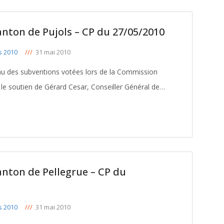
anton de Pujols – CP du 27/05/2010
s 2010
///
31 mai 2010
eau des subventions votées lors de la Commission
e soutien de Gérard Cesar, Conseiller Général de
anton de Pellegrue – CP du
s 2010
///
31 mai 2010