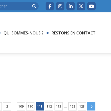
QUI SOMMES-NOUS ?
RESTONS EN CONTACT
2
…
109
110
111
112
113
…
122
123