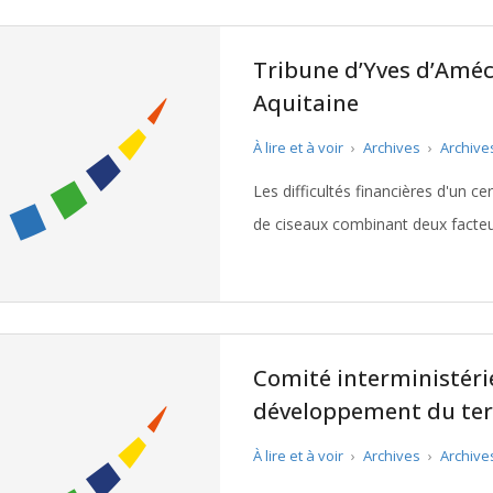
Tribune d’Yves d’Améc
Aquitaine
À lire et à voir
›
Archives
›
Archive
Les difficultés financières d'un 
de ciseaux combinant deux facteur
« droits de muta
Comité interministér
développement du terr
À lire et à voir
›
Archives
›
Archive