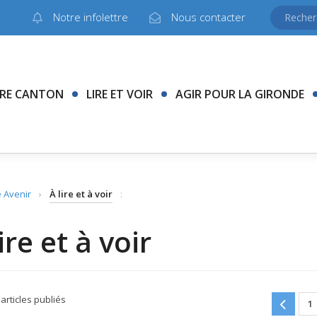
Notre infolettre
Nous contacter
RE CANTON
LIRE ET VOIR
AGIR POUR LA GIRONDE
 Avenir
›
À lire et à voir
:
ire et à voir
articles publiés
1