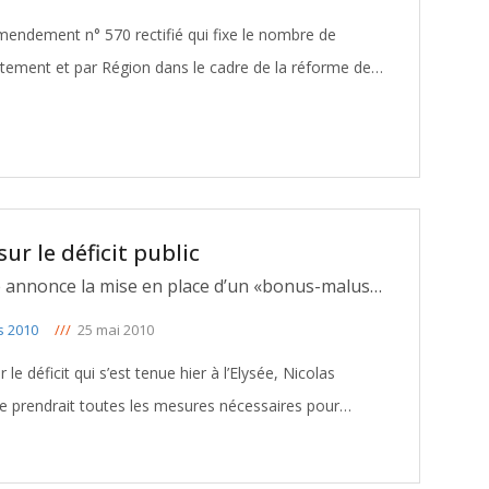
ndement n° 570 rectifié qui fixe le nombre de
rtement et par Région dans le cadre de la réforme des
ronde le nombre de Conseillers sera de
[ … ]
r le déficit public
e annonce la mise en place d’un «bonus-malus»
ns aux collectivités
s 2010
///
25 mai 2010
e déficit qui s’est tenue hier à l’Elysée, Nicolas
ce prendrait toutes les mesures nécessaires pour
ces publiques notifiée dans le programme de
[ … ]