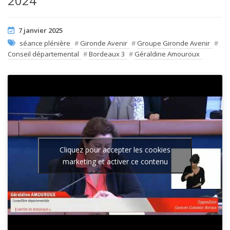
2024
7 janvier 2025
séance plénière
#
Gironde Avenir
#
Groupe Gironde Avenir
#
Conseil départemental
#
Bordeaux 3
#
Géraldine Amouroux
Cliquez pour accepter les cookies
marketing et activer ce contenu